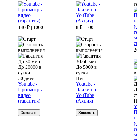
га
140 ₽ | 1000
8 ₽ | 100
20 
До 30 мин.
30-60 мин.
До 20000 в
До 5000 в
сутки
сутки
30 дней
Нет
Youtube -
Youtube -
До
Просмотры
Лайки на
До
видео
YouTube
су
(гарантия)
(Акция)
Не
Yo
По
Заказать
Заказать
на
(бе
га
мн