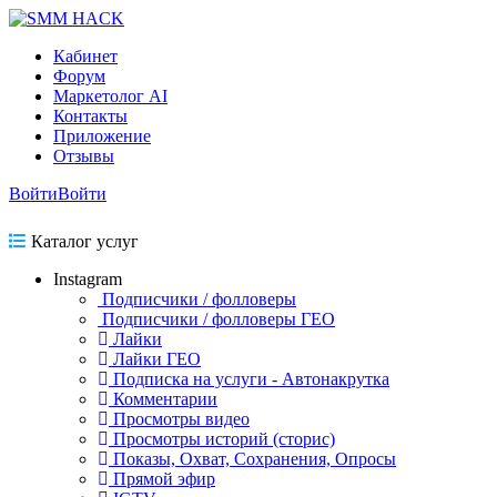
Кабинет
Форум
Маркетолог AI
Контакты
Приложение
Отзывы
Войти
Войти
Каталог услуг
Instagram
Подписчики / фолловеры
Подписчики / фолловеры ГЕО
Лайки
Лайки ГЕО
Подписка на услуги - Автонакрутка
Комментарии
Просмотры видео
Просмотры историй (сторис)
Показы, Охват, Сохранения, Опросы
Прямой эфир