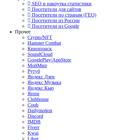
SEO и накрутка статистики
Посетители для сайтов
Посетители по странам (ГЕО)
Посетители из России
Посетители из Google
Прочее
Crypto/NFT
Hamster Combat
Кинопоиск
SoundCloud
GooglePlay/AppStore
МойМир
Рутуб
Яндекс Дзен
Яндекс Музыка
Яндекс Кью
Яппи
Clubhouse
Coub
Dailymotion
Discord
IMDB
Fiverr
Kwai
Likee