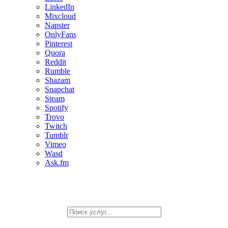
LinkedIn
Mixcloud
Napster
OnlyFans
Pinterest
Quora
Reddit
Rumble
Shazam
Snapchat
Steam
Spotify
Trovo
Twitch
Tumblr
Vimeo
Wasd
Ask.fm