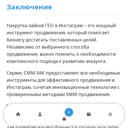
Заключение
Накрутка лайков ГЕО в Инстаграм – это мощный
инструмент продвижения, который помогает
бизнесу достигать поставленных целей.
Независимо от выбранного способа
продвижения, важно помнить о необходимости
комплексного подхода к развитию аккаунта.
Сервис СММ ХАК предоставляет все необходимые
инструменты для эффективного продвижения в
Инстаграм, сочетая инновационные технологии с
проверенными методами SMM-продвижения.
Начните использовать возможности
геотаргетированной накрутки лайков уже сегодня
0
и убедитесь в эффективности этого инструмента
для развития вашего бизнеса в социальных сетях.