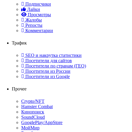
Подписчики
Лайки
Просмотры
Жалобы
Репосты
Комментарии
Трафик
SEO и накрутка статистики
Посетители для сайтов
Посетители по странам (ГЕО)
Посетители из России
Посетители из Google
Прочее
Crypto/NFT
Hamster Combat
Кинопоиск
SoundCloud
GooglePlay/AppStore
МойМир