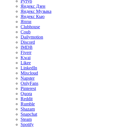
Рутуб
Яндекс Дзен
Яндекс Музыка
Яндекс Кью
Яппи
Clubhouse
Coub
Dailymotion
Discord
IMDB
Fiverr
Kwai
Likee
LinkedIn
Mixcloud
Napster
OnlyFans
Pinterest
Quora
Reddit
Rumble
Shazam
Snapchat
Steam
Spotify