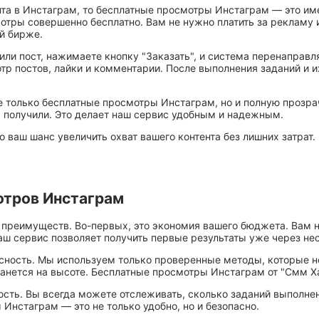
нта в Инстаграм, то бесплатные просмотры Инстаграм — это им
тры совершенно бесплатно. Вам не нужно платить за рекламу и
й бирже.
 или пост, нажимаете кнопку "Заказать", и система перенаправ
отр постов, лайки и комментарии. После выполнения заданий и 
 только бесплатные просмотры Инстаграм, но и полную прозра
 получили. Это делает наш сервис удобным и надежным.
ваш шанс увеличить охват вашего контента без лишних затрат. 
тров Инстаграм
реимуществ. Во-первых, это экономия вашего бюджета. Вам не
аш сервис позволяет получить первые результаты уже через не
ость. Мы используем только проверенные методы, которые не 
станется на высоте. Бесплатные просмотры Инстаграм от "Смм Х
ость. Вы всегда можете отслеживать, сколько заданий выполнен
нстаграм — это не только удобно, но и безопасно.