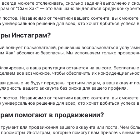
 всегда можете отслеживать, сколько заданий выполнено и ско
ам от "Смм Хак" — это ваш шанс выделиться среди конкурент
 постов. Независимо от тематики вашего контента, вы сможете
универсальное решение для всех, кто хочет добиться успеха в
тры Инстаграм?
рый волнует пользователей, решивших воспользоваться услуга
Смм Хак" абсолютно безопасны. Мы используем только проверен
аблокирован, а ваша репутация останется на высоте. Бесплатны
 делаем все возможное, чтобы обеспечить их конфиденциальнос
ши данные не будут переданы третьим лицам, а ваш аккаунт п
лярность вашего аккаунта без риска для вашего профиля.
 постов. Независимо от тематики вашего контента, вы сможете
универсальное решение для всех, кто хочет добиться успеха в
грам помогают в продвижении?
румент для продвижения вашего аккаунта или поста. Чем боль
 просмотры Инстаграм, которые помогут вам привлечь внимани